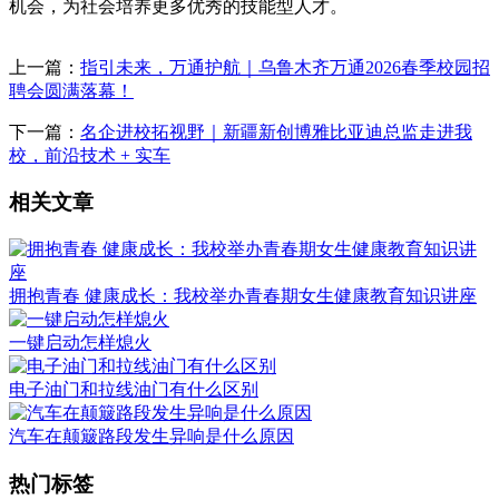
机会，为社会培养更多优秀的技能型人才。
上一篇：
指引未来，万通护航｜乌鲁木齐万通2026春季校园招
聘会圆满落幕！
下一篇：
名企进校拓视野｜新疆新创博雅比亚迪总监走进我
校，前沿技术 + 实车
相关文章
拥抱青春 健康成长：我校举办青春期女生健康教育知识讲座
一键启动怎样熄火
电子油门和拉线油门有什么区别
汽车在颠簸路段发生异响是什么原因
热门标签